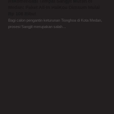
Rekomendasi Tempat Sangjit Murah di
Medan: Paket All-In HaiKou Dimsum Mulai
Rp 108 Ribu!
Bagi calon pengantin keturunan Tionghoa di Kota Medan,
prosesi Sangjit merupakan salah…